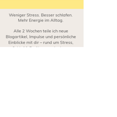
Weniger Stress. Besser schlafen.
Mehr Energie im Alltag.
Alle 2 Wochen teile ich neue
Blogartikel, Impulse und persönliche
Einblicke mit dir – rund um Stress,
Schlaf & Ernährung mit einem
ganzheitlichen Blick.
Klar, ehrlich und alltagsnah.
Ja, ich will dabei sein
Ganzheitliche Gesundheits- und
Ernährungsberatung
Mail:
mail@sabrinalenz.com
Tel.:
+49 (0) 175 5408 128